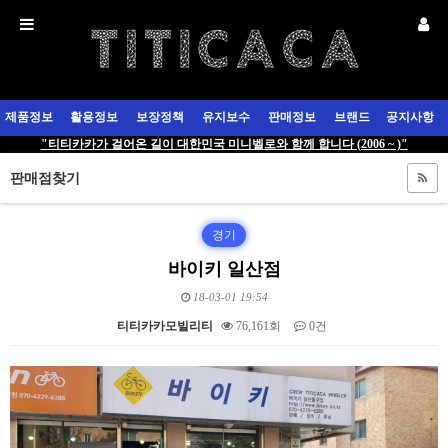
제품정보
활용정보
보장정책
유지보수
판매정보
브랜드
공지사항
"티티카카가 걸어온 길이 대한민국 미니벨로와 함께 합니다 (2006 ~ )"
판매점찾기
경기
바이키 일산점
18-03-01 19:54
티티카카모빌리티
76,161회
0건
본문