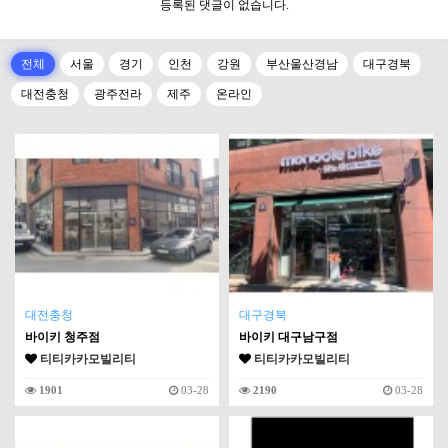
등록된 댓글이 없습니다.
전체
서울
경기
인천
강원
부산울산경남
대구경북
대전충청
광주전라
제주
온라인
대전충청
대구경북
바이키 청주점
바이키 대구남구점
티티카카모빌리티
티티카카모빌리티
1901
03-28
2190
03-28