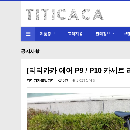
제품정보
고객지원
판매정보
브
공지사항
[티티카카 에어 P9 / P10 카세트
티티카카모빌리티
0건
1,029,574회