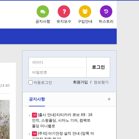
공지사항
유지보수
구입안내
히스토리
회원가입
/
정보찾기
자동로그인
14:40
공지사항
[출시 안내] 티티카카 큐브 X9 : 16
H
인치, 스윙폴딩, 시마노 기어, 컴팩트
폴딩 미니벨로
[주의] 아기안장 설치 안내 (앞쪽 아
H
기안장 장착 불가)